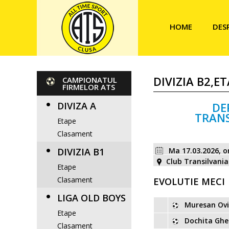
HOME
DES
DIVIZIA B2,E
CAMPIONATUL
FIRMELOR ATS
DIVIZA A
DE
TRANS
Etape
Clasament
DIVIZIA B1
Ma 17.03.2026, o
Club Transilvania
Etape
Clasament
EVOLUTIE MECI
LIGA OLD BOYS
Muresan Ovi
Etape
Dochita Ghe
Clasament