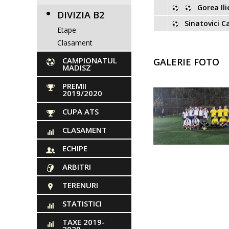
Gorea Ili
DIVIZIA B2
Sinatovici C
Etape
Clasament
CAMPIONATUL
GALERIE FOTO
MADISZ
PREMII
2019/2020
CUPA ATS
CLASAMENT
ECHIPE
ARBITRI
TERENURI
STATISTICI
TAXE 2019-