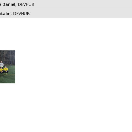
e Daniel
, DEVHUB
atalin
, DEVHUB