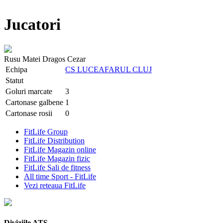
Jucatori
Rusu Matei Dragos Cezar
Echipa
CS LUCEAFARUL CLUJ
Statut
Goluri marcate
3
Cartonase galbene
1
Cartonase rosii
0
FitLife Group
FitLife Distribution
FitLife Magazin online
FitLife Magazin fizic
FitLife Sali de fitness
All time Sport - FitLife
Vezi reteaua FitLife
Diviziile ATS