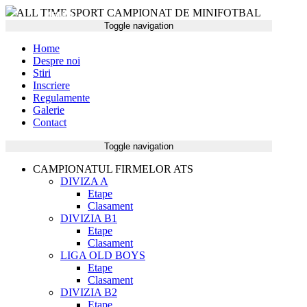
ALL TIME SPORT CAMPIONAT DE MINIFOTBAL
MENIU
Toggle navigation
Home
Despre noi
Stiri
Inscriere
Regulamente
Galerie
Contact
CAMPIONAT
Toggle navigation
CAMPIONATUL FIRMELOR ATS
DIVIZA A
Etape
Clasament
DIVIZIA B1
Etape
Clasament
LIGA OLD BOYS
Etape
Clasament
DIVIZIA B2
Etape