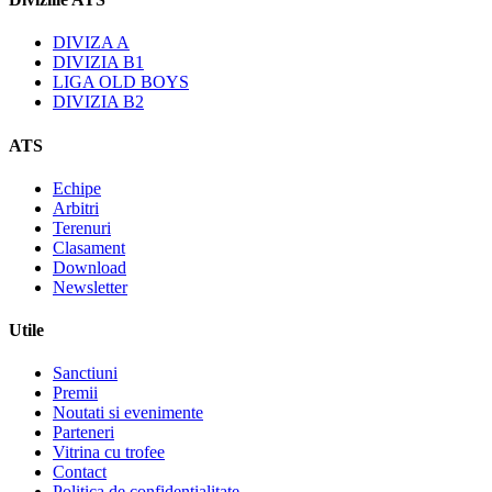
DIVIZA A
DIVIZIA B1
LIGA OLD BOYS
DIVIZIA B2
ATS
Echipe
Arbitri
Terenuri
Clasament
Download
Newsletter
Utile
Sanctiuni
Premii
Noutati si evenimente
Parteneri
Vitrina cu trofee
Contact
Politica de confidentialitate