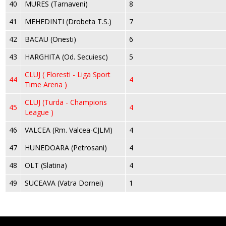
40
MURES (Tarnaveni)
8
41
MEHEDINTI (Drobeta T.S.)
7
42
BACAU (Onesti)
6
43
HARGHITA (Od. Secuiesc)
5
CLUJ ( Floresti - Liga Sport
44
4
Time Arena )
CLUJ (Turda - Champions
45
4
League )
46
VALCEA (Rm. Valcea-CJLM)
4
47
HUNEDOARA (Petrosani)
4
48
OLT (Slatina)
4
49
SUCEAVA (Vatra Dornei)
1