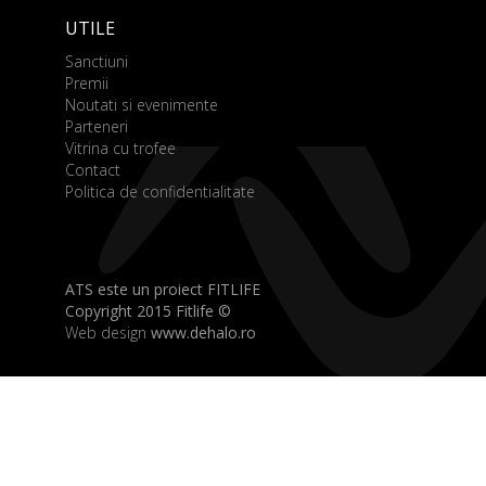
UTILE
Sanctiuni
Premii
Noutati si evenimente
Parteneri
Vitrina cu trofee
Contact
Politica de confidentialitate
ATS este un proiect FITLIFE
Copyright 2015 Fitlife ©
Web design
www.dehalo.ro