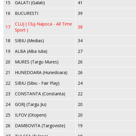
15
GALATI (Galati)
41
16
BUCURESTI
39
CLUJ ( Cluj-Napoca - All Time
17
38
Sport )
18
SIBIU (Medias)
34
19
ALBA (Alba Iulia)
27
20
MURES (Targu Mures)
26
21
HUNEDOARA (Hunedoara)
26
22
SIBIU (Sibiu - Fair Play)
24
23
CONSTANTA (Constanta)
22
24
GORJ (Targu Jiu)
20
25
ILFOV (Otopeni)
20
26
DAMBOVITA (Targoviste)
19