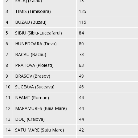
2
SALAJ (Zalau)
131
3
TIMIS (Timisoara)
125
4
BUZAU (Buzau)
115
5
SIBIU (Sibiu-Luceafarul)
84
6
HUNEDOARA (Deva)
80
7
BACAU (Bacau)
73
8
PRAHOVA (Ploiesti)
63
9
BRASOV (Brasov)
49
10
SUCEAVA (Suceava)
46
11
NEAMT (Roman)
44
12
MARAMURES (Baia Mare)
44
13
DOLJ (Craiova)
44
14
SATU MARE (Satu Mare)
42