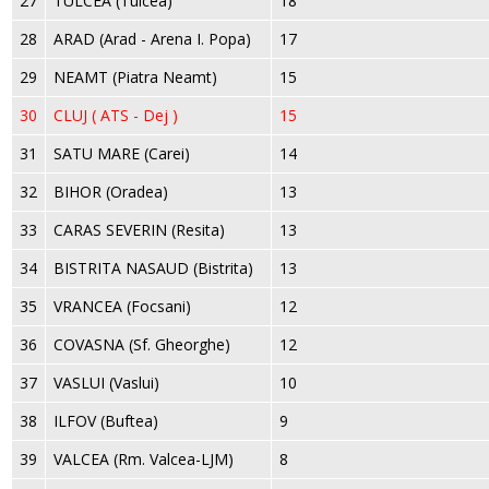
27
TULCEA (Tulcea)
18
28
ARAD (Arad - Arena I. Popa)
17
29
NEAMT (Piatra Neamt)
15
30
CLUJ ( ATS - Dej )
15
31
SATU MARE (Carei)
14
32
BIHOR (Oradea)
13
33
CARAS SEVERIN (Resita)
13
34
BISTRITA NASAUD (Bistrita)
13
35
VRANCEA (Focsani)
12
36
COVASNA (Sf. Gheorghe)
12
37
VASLUI (Vaslui)
10
38
ILFOV (Buftea)
9
39
VALCEA (Rm. Valcea-LJM)
8