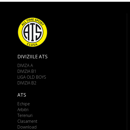
DIVIZIILE ATS
DIVIZA A
DIVIZIA B1
LIGA OLD BOYS
DIVIZIA B2
ATS
Echipe
Arbitri
Terenuri
Clasament
Download