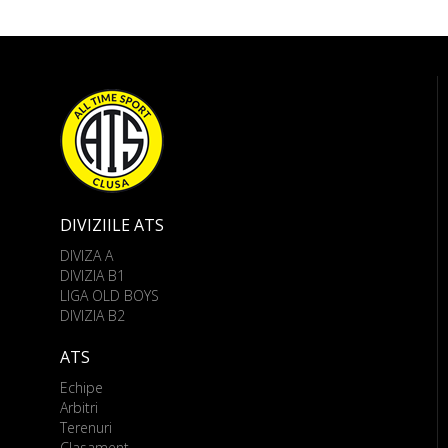
DIVIZIILE ATS
DIVIZA A
DIVIZIA B1
LIGA OLD BOYS
DIVIZIA B2
ATS
Echipe
Arbitri
Terenuri
Clasament