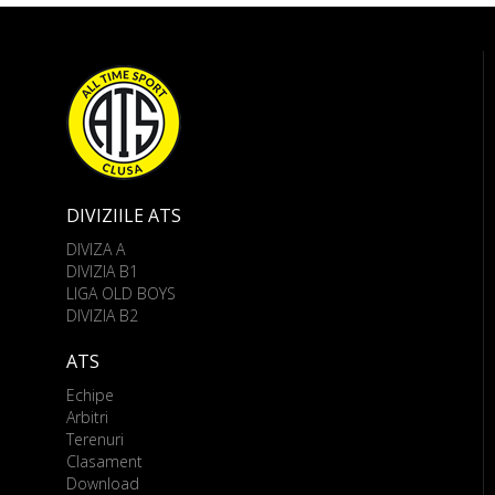
DIVIZIILE ATS
DIVIZA A
DIVIZIA B1
LIGA OLD BOYS
DIVIZIA B2
ATS
Echipe
Arbitri
Terenuri
Clasament
Download