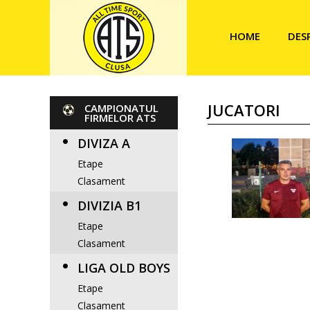
HOME
DES
JUCATORI
CAMPIONATUL
FIRMELOR ATS
DIVIZA A
Etape
Clasament
DIVIZIA B1
Etape
Clasament
LIGA OLD BOYS
Etape
Clasament