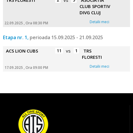
TRS FLORESTI
vs
ASOCIATIA
CLUB SPORTIV
DIVG CLUJ
Detalii meci
22.09.2025 , Ora 08:30 PM
Etapa nr. 1,
perioada 15.09.2025 - 21.09.2025
ACS LION CUBS
11
vs
1
TRS
FLORESTI
Detalii meci
17.09.2025 , Ora 09:00 PM