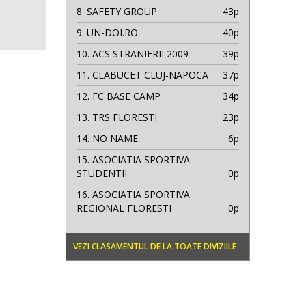
8.
SAFETY GROUP
43p
9.
UN-DOI.RO
40p
10.
ACS STRANIERII 2009
39p
11.
CLABUCET CLUJ-NAPOCA
37p
12.
FC BASE CAMP
34p
13.
TRS FLORESTI
23p
14.
NO NAME
6p
15.
ASOCIATIA SPORTIVA
STUDENTII
0p
16.
ASOCIATIA SPORTIVA
REGIONAL FLORESTI
0p
VEZI CLASAMENTUL DE LA TOATE DIVIZIILE