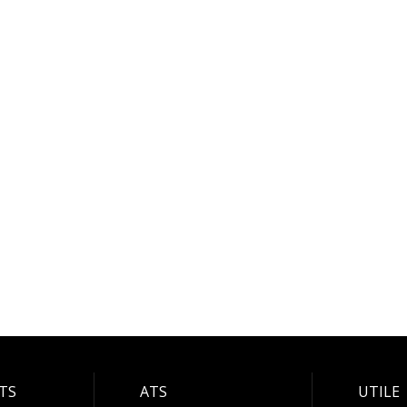
ATS
ATS
UTILE