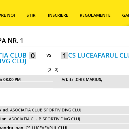
PRE NOI
STIRI
INSCRIERE
REGULAMENTE
GA
PA NR. 1
TIA CLUB
0
1
CS LUCEAFARUL CL
VS
IVG CLUJ
(0 - 0)
ra 08:00 PM
Arbitri:CHIS MARIUS,
Vlad
, ASOCIATIA CLUB SPORTIV DIVG CLUJ
tian
, ASOCIATIA CLUB SPORTIV DIVG CLUJ
xandru Ioan
, CS LUCEAFARUL CLUJ