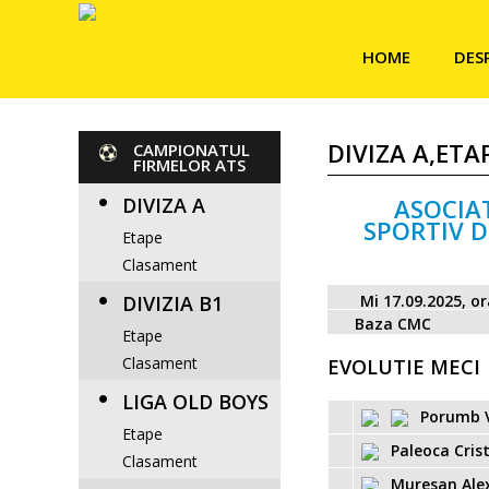
HOME
DES
DIVIZA A,ETA
CAMPIONATUL
FIRMELOR ATS
DIVIZA A
ASOCIA
SPORTIV D
Etape
Clasament
DIVIZIA B1
Mi 17.09.2025, o
Baza CMC
Etape
Clasament
EVOLUTIE MECI
LIGA OLD BOYS
Porumb 
Etape
Paleoca Cris
Clasament
Muresan Ale