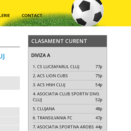
LERIE
CONTACT
CLASAMENT CURENT
UJ
DIVIZA A
1.
CS LUCEAFARUL CLUJ
77p
2.
ACS LION CUBS
75p
3.
ACS HNH CLUJ
54p
4.
ASOCIATIA CLUB SPORTIV DIVG
CLUJ
52p
5.
CLUJANA
48p
6.
TRANSILVANIA FC
47p
7.
ASOCIATIA SPORTIVA AROBS
44p