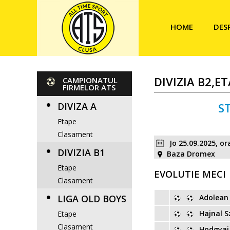
HOME
DES
DIVIZIA B2,ET
CAMPIONATUL
FIRMELOR ATS
DIVIZA A
S
Etape
Clasament
Jo 25.09.2025, or
DIVIZIA B1
Baza Dromex
Etape
EVOLUTIE MECI
Clasament
LIGA OLD BOYS
Adolean 
Hajnal S
Etape
Clasament
Hodgyai