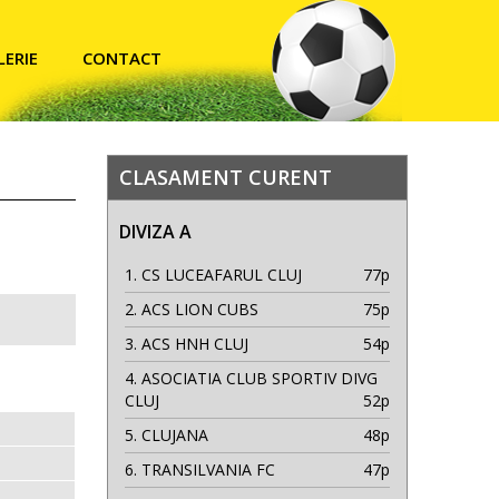
LERIE
CONTACT
CLASAMENT CURENT
DIVIZA A
1.
CS LUCEAFARUL CLUJ
77p
2.
ACS LION CUBS
75p
3.
ACS HNH CLUJ
54p
4.
ASOCIATIA CLUB SPORTIV DIVG
CLUJ
52p
5.
CLUJANA
48p
6.
TRANSILVANIA FC
47p