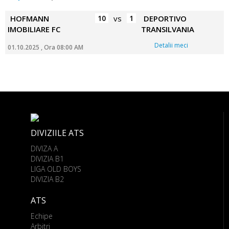
HOFMANN
10
vs
1
DEPORTIVO
IMOBILIARE FC
TRANSILVANIA
Detalii meci
01.10.2025 , Ora 08:00 AM
DIVIZIILE ATS
DIVIZA A
DIVIZIA B1
LIGA OLD BOYS
DIVIZIA B2
ATS
Echipe
Arbitri