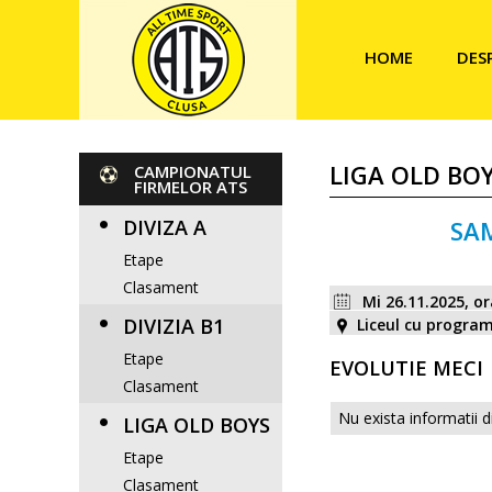
HOME
DES
LIGA OLD BOY
CAMPIONATUL
FIRMELOR ATS
DIVIZA A
SA
Etape
Clasament
Mi 26.11.2025, o
DIVIZIA B1
Liceul cu progra
Etape
EVOLUTIE MECI
Clasament
Nu exista informatii d
LIGA OLD BOYS
Etape
Clasament