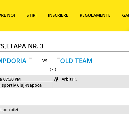
PRE NOI
STIRI
INSCRIERE
REGULAMENTE
GA
S,ETAPA NR. 3
MPDORIA
OLD TEAM
VS
( - )
ra 07:30 PM
Arbitri:,
m sportiv Cluj-Napoca
isponibilei