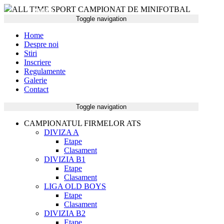
ALL TIME SPORT CAMPIONAT DE MINIFOTBAL
MENIU
Toggle navigation
Home
Despre noi
Stiri
Inscriere
Regulamente
Galerie
Contact
CAMPIONAT
Toggle navigation
CAMPIONATUL FIRMELOR ATS
DIVIZA A
Etape
Clasament
DIVIZIA B1
Etape
Clasament
LIGA OLD BOYS
Etape
Clasament
DIVIZIA B2
Etape