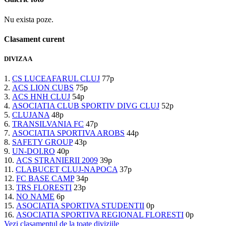
Nu exista poze.
Clasament curent
DIVIZA A
1.
CS LUCEAFARUL CLUJ
77p
2.
ACS LION CUBS
75p
3.
ACS HNH CLUJ
54p
4.
ASOCIATIA CLUB SPORTIV DIVG CLUJ
52p
5.
CLUJANA
48p
6.
TRANSILVANIA FC
47p
7.
ASOCIATIA SPORTIVA AROBS
44p
8.
SAFETY GROUP
43p
9.
UN-DOI.RO
40p
10.
ACS STRANIERII 2009
39p
11.
CLABUCET CLUJ-NAPOCA
37p
12.
FC BASE CAMP
34p
13.
TRS FLORESTI
23p
14.
NO NAME
6p
15.
ASOCIATIA SPORTIVA STUDENTII
0p
16.
ASOCIATIA SPORTIVA REGIONAL FLORESTI
0p
Vezi clasamentul de la toate diviziile