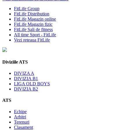
FitLife Group
FitLife Distribution
FitLife Magazin online
FitLife Magazin fizic
FitLife Sali de fitness
All time Sport - FitLife
Vezi reteaua FitLife
Diviziile ATS
DIVIZA A
DIVIZIA B1
LIGA OLD BOYS
DIVIZIA B2
ATS
Echipe
Arbitri
Terenuri
Clasament