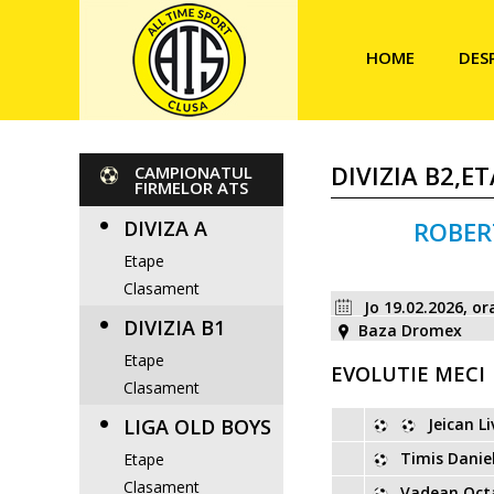
HOME
DES
DIVIZIA B2,E
CAMPIONATUL
FIRMELOR ATS
DIVIZA A
ROBER
Etape
Clasament
Jo 19.02.2026, or
DIVIZIA B1
Baza Dromex
Etape
EVOLUTIE MECI
Clasament
LIGA OLD BOYS
Jeican Li
Timis Danie
Etape
Clasament
Vadean Oct