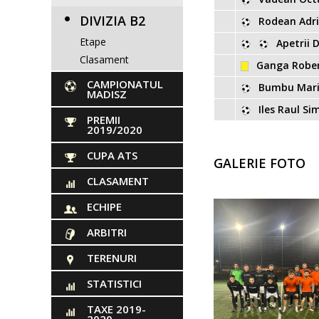
DIVIZIA B2
Rodean Adr
Etape
Apetrii 
Clasament
Ganga Robe
CAMPIONATUL
Bumbu Mari
MADISZ
Iles Raul Si
PREMII
2019/2020
CUPA ATS
GALERIE FOTO
CLASAMENT
ECHIPE
ARBITRI
TERENURI
STATISTICI
TAXE 2019-