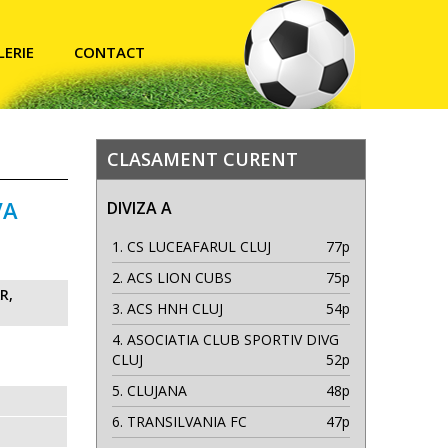
LERIE
CONTACT
CLASAMENT CURENT
VA
DIVIZA A
1.
CS LUCEAFARUL CLUJ
77p
2.
ACS LION CUBS
75p
R,
3.
ACS HNH CLUJ
54p
4.
ASOCIATIA CLUB SPORTIV DIVG
CLUJ
52p
5.
CLUJANA
48p
6.
TRANSILVANIA FC
47p