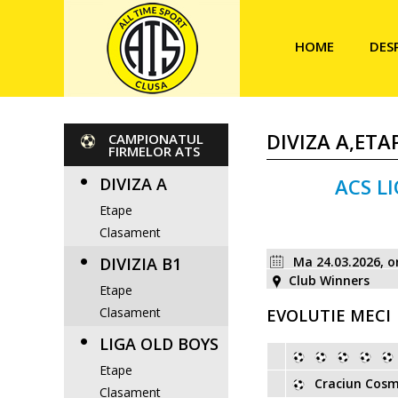
HOME
DES
DIVIZA A,ETA
CAMPIONATUL
FIRMELOR ATS
DIVIZA A
ACS L
Etape
Clasament
DIVIZIA B1
Ma 24.03.2026, o
Club Winners
Etape
Clasament
EVOLUTIE MECI
LIGA OLD BOYS
Etape
Craciun Cosm
Clasament