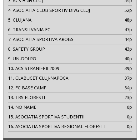
3.
ACS HNH CLUJ
54p
4.
ASOCIATIA CLUB SPORTIV DIVG CLUJ
52p
5.
CLUJANA
48p
6.
TRANSILVANIA FC
47p
7.
ASOCIATIA SPORTIVA AROBS
44p
8.
SAFETY GROUP
43p
9.
UN-DOI.RO
40p
10.
ACS STRANIERII 2009
39p
11.
CLABUCET CLUJ-NAPOCA
37p
12.
FC BASE CAMP
34p
13.
TRS FLORESTI
23p
14.
NO NAME
6p
15.
ASOCIATIA SPORTIVA STUDENTII
0p
16.
ASOCIATIA SPORTIVA REGIONAL FLORESTI
0p