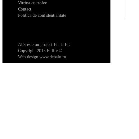
Vitrina cu trofee
Contact
Politica de confidentialitate
ATS este un proiect FITLIFE
Copyright 2015 Fitlife ©
Web design
www.dehalo.ro