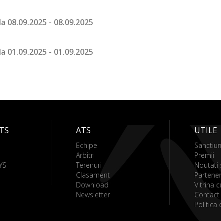
a 08.09.2025 - 08.09.2025
a 01.09.2025 - 01.09.2025
ATS
ATS
UTILE
Echipe
Sanctiun
Arbitri
Premii
YS
Terenuri
Noutati 
Clasament
Partener
Download
Vitrina c
Newsletter
Contact
Politica