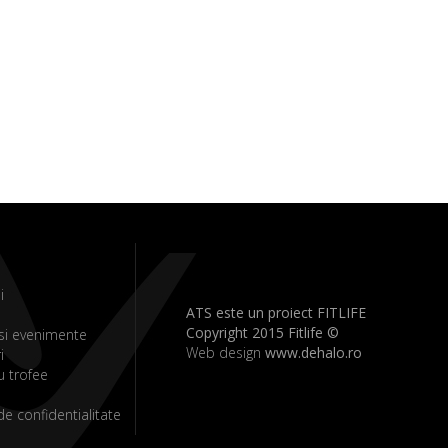
i
ATS este un proiect FITLIFE
Copyright 2015 Fitlife ©
si evenimente
Web design
www.dehalo.ro
i
u trofee
 de confidentialitate