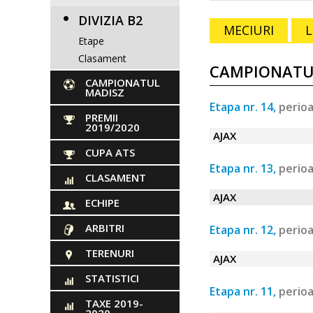
DIVIZIA B2
MECIURI
Etape
Clasament
CAMPIONATUL
CAMPIONATUL
MADISZ
Etapa nr. 14,
perioa
PREMII
2019/2020
AJAX
CUPA ATS
Etapa nr. 13,
perioa
CLASAMENT
AJAX
ECHIPE
ARBITRI
Etapa nr. 12,
perioa
TERENURI
AJAX
STATISTICI
Etapa nr. 11,
perioa
TAXE 2019-