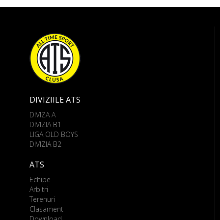
DIVIZIILE ATS
DIVIZA A
DIVIZIA B1
LIGA OLD BOYS
DIVIZIA B2
ATS
Echipe
Arbitri
Terenuri
Clasament
Download