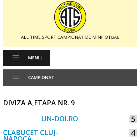
ALL TIME SPORT CAMPIONAT DE MINIFOTBAL
MENIU
Toggle
navigation
CAMPIONAT
Toggle
navigation
DIVIZA A,ETAPA NR. 9
UN-DOI.RO
5
VS
CLABUCET CLUJ-
4
NAPOCA