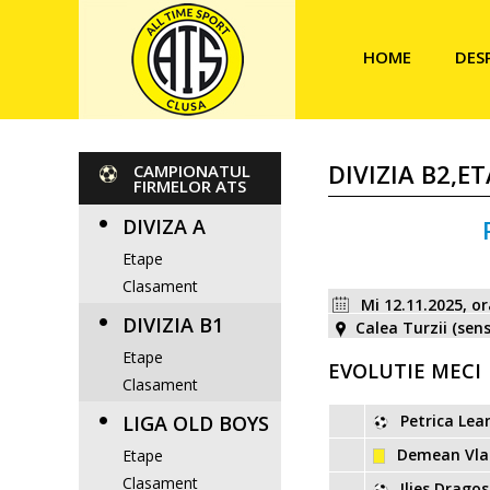
HOME
DES
DIVIZIA B2,ET
CAMPIONATUL
FIRMELOR ATS
DIVIZA A
Etape
Clasament
Mi 12.11.2025, o
DIVIZIA B1
Calea Turzii (sens
Etape
EVOLUTIE MECI
Clasament
LIGA OLD BOYS
Petrica Lea
Demean Vla
Etape
Clasament
Ilies Dragos