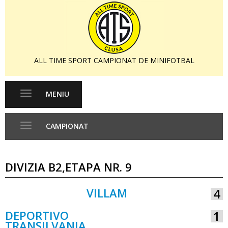
ALL TIME SPORT CAMPIONAT DE MINIFOTBAL
MENIU
Toggle
navigation
CAMPIONAT
Toggle
navigation
DIVIZIA B2,ETAPA NR. 9
VILLAM
4
VS
DEPORTIVO
1
TRANSILVANIA