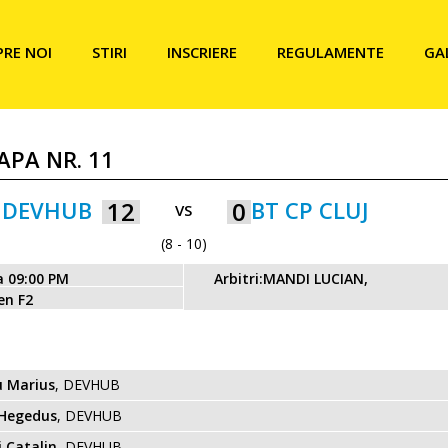
PRE NOI
STIRI
INSCRIERE
REGULAMENTE
GA
TAPA NR. 11
DEVHUB
12
0
BT CP CLUJ
VS
(8 - 10)
a 09:00 PM
Arbitri:MANDI LUCIAN,
en F2
u Marius
, DEVHUB
 Hegedus
, DEVHUB
i Catalin
, DEVHUB