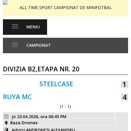
ALL TIME SPORT CAMPIONAT DE MINIFOTBAL
MENIU
Toggle
navigation
CAMPIONAT
Toggle
navigation
DIVIZIA B2,ETAPA NR. 20
STEELCASE
1
VS
RUYA MC
4
(1 - 1)
Jo 23.04.2026, ora 06:45 PM
Baza Dromex
Arbitri:ANDRONESI ALEXANDRU,