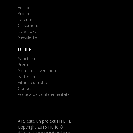
Echipe
Arbitri
Terenuri
Clasament
Download
Newsletter
UTILE
Sanctiuni
Premii
Noutati si evenimente
Parteneri
Vitrina cu trofee
Contact
Politica de confidentialitate
ATS este un proiect FITLIFE
Copyright 2015 Fitlife ©
Web design
www.dehalo.ro