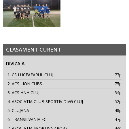
CLASAMENT CURENT
DIVIZA A
1.
CS LUCEAFARUL CLUJ
77p
2.
ACS LION CUBS
75p
3.
ACS HNH CLUJ
54p
4.
ASOCIATIA CLUB SPORTIV DIVG CLUJ
52p
5.
CLUJANA
48p
6.
TRANSILVANIA FC
47p
7.
ASOCIATIA SPORTIVA AROBS
44p